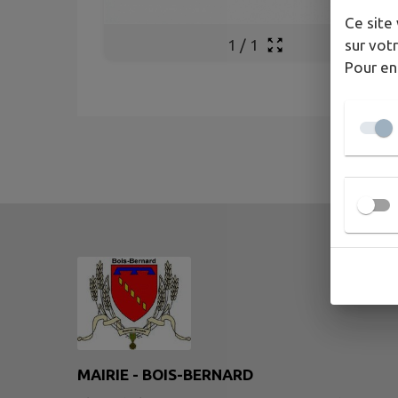
Ce site 
sur votr
1
/
1
Pour en
MAIRIE - BOIS-BERNARD