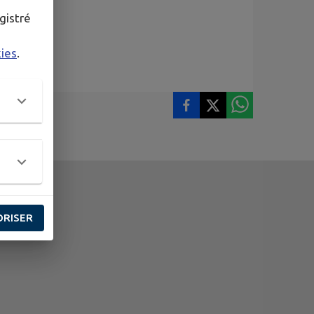
gistré
kies
.
ORISER